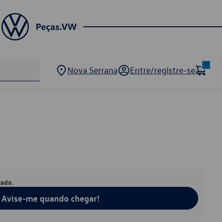
0
Nova Serrana
Entre/registre-se
4
tado.
Avise-me quando chegar!