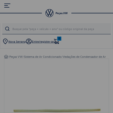
0
Nova Serrana
Entre/registre-se
/
Peças VW
/
Sistema de Ar Condicionado
/
Vedações de Condensador de Ar