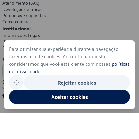
Atendimento (SAC)
Devoluções e trocas
Perguntas Frequentes
Como comprar
Institucional
Informações Legais
Política de Privacidade
Política de Cookies
Para otimizar sua experiência durante a navegação,
fazemos uso de cookies. Ao continuar no site,
Formas de Pagamento
consideramos que você está ciente com nossas
políticas
de privacidade
.
Segurança
Rejeitar cookies
Aceitar cookies
© 2026 - Volkswagen do Brasil - Todos os direitos reservados