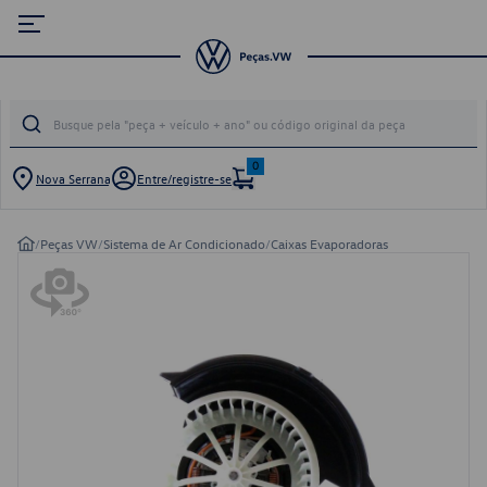
0
Nova Serrana
Entre/registre-se
/
Peças VW
/
Sistema de Ar Condicionado
/
Caixas Evaporadoras