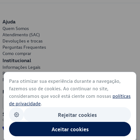
Ajuda
Quem Somos
Atendimento (SAC)
Devoluções e trocas
Perguntas Frequentes
Como comprar
Institucional
Informações Legais
Política de Privacidade
Política de Cookies
Para otimizar sua experiência durante a navegação,
fazemos uso de cookies. Ao continuar no site,
Formas de Pagamento
consideramos que você está ciente com nossas
políticas
de privacidade
.
Segurança
Rejeitar cookies
Aceitar cookies