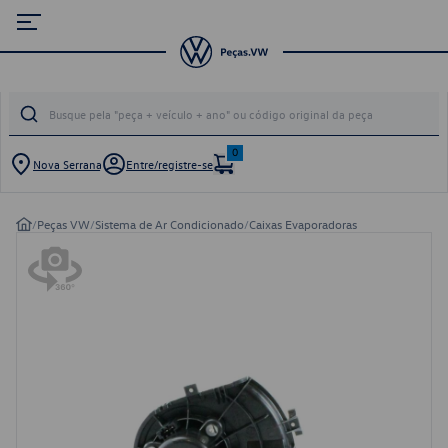
0
Nova Serrana
Entre/registre-se
/
Peças VW
/
Sistema de Ar Condicionado
/
Caixas Evaporadoras