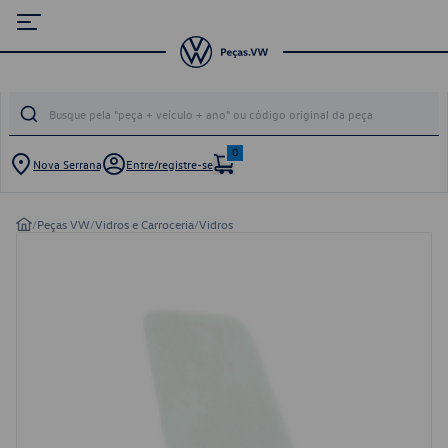
0
Nova Serrana
Entre/registre-se
/
Peças VW
/
Vidros e Carroceria
/
Vidros