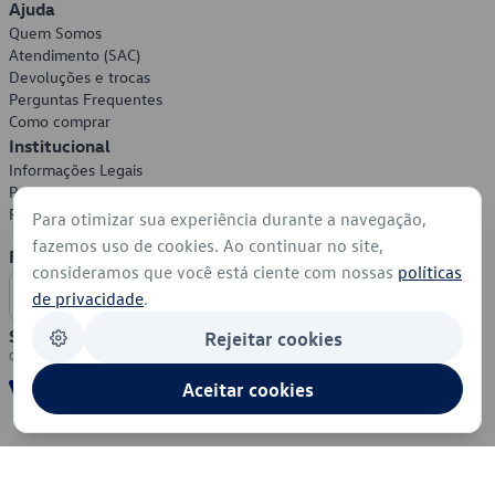
Ajuda
Quem Somos
Atendimento (SAC)
Devoluções e trocas
Perguntas Frequentes
Como comprar
Institucional
Informações Legais
Política de Privacidade
Política de Cookies
Para otimizar sua experiência durante a navegação,
fazemos uso de cookies. Ao continuar no site,
Formas de Pagamento
consideramos que você está ciente com nossas
políticas
de privacidade
.
Segurança
Rejeitar cookies
Aceitar cookies