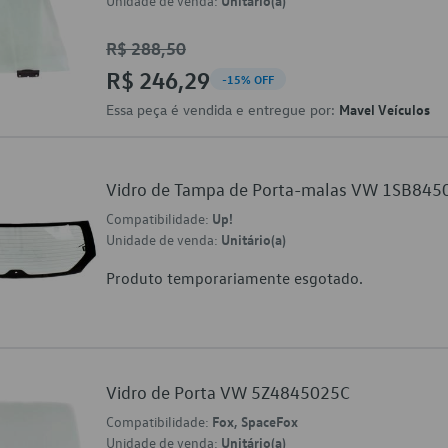
Unidade de venda:
Unitário(a)
R$ 288,50
R$ 246,29
-15% OFF
Essa peça é vendida e entregue por:
Mavel Veículos
Vidro de Tampa de Porta-malas VW 1SB84
Compatibilidade:
Up!
Unidade de venda:
Unitário(a)
Produto temporariamente esgotado.
Vidro de Porta VW 5Z4845025C
Compatibilidade:
Fox, SpaceFox
Unidade de venda:
Unitário(a)