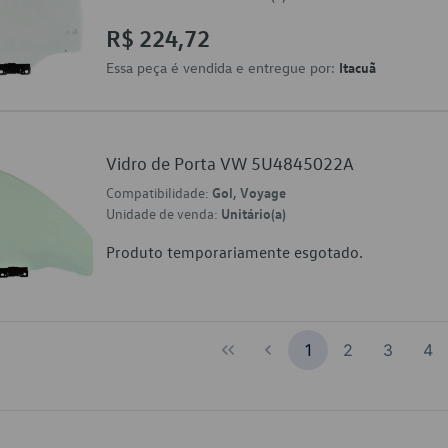
R$ 224,72
Essa peça é vendida e entregue por:
Itacuã
Vidro de Porta VW 5U4845022A
Compatibilidade:
Gol, Voyage
Unidade de venda:
Unitário(a)
Produto temporariamente esgotado.
1
2
3
4