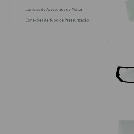
Correias de Acessórios de Motor
Conexões de Tubo de Pressurização
Varetas de Nivel de Óleo
Catalisadores de Escapamento
Freios
Discos de Freio
Juntas de Bomba de Vácuo
Mangueiras de Vácuo de Servo
Tubos de Freio
Pratos de Disco de Freio
Travas de Pastilha de Freio
Fluídos de Freio