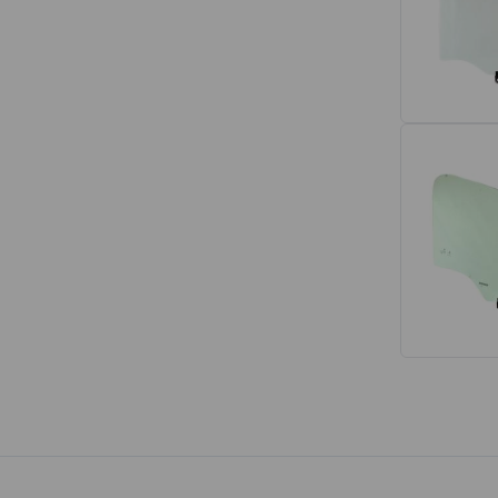
Interior
Tapetes
Espumas de Banco
Armações de Banco
Volantes de Direção
Cintos de Segurança
Encostos de Cabeça
Alças de Segurança de Teto
Revestimentos de Porta
Fechos de Cinto de Segurança
Porta-objetos
Manivelas de Janela
Vidros e Carroceria