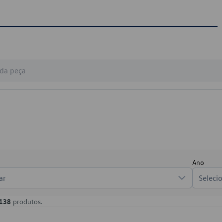
Ano
ar
Seleci
138
produtos.