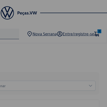
0
Nova Serrana
Entre/registre-se
onar