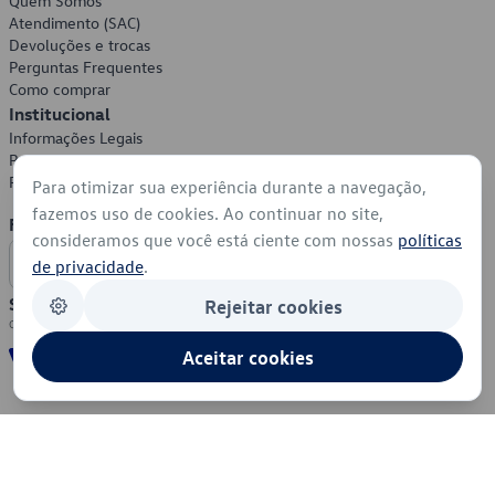
Quem Somos
Atendimento (SAC)
Devoluções e trocas
Perguntas Frequentes
Como comprar
Institucional
Informações Legais
Política de Privacidade
Política de Cookies
Para otimizar sua experiência durante a navegação,
fazemos uso de cookies. Ao continuar no site,
Formas de Pagamento
consideramos que você está ciente com nossas
políticas
de privacidade
.
Segurança
Rejeitar cookies
Aceitar cookies
© 2026 - Volkswagen do Brasil - Todos os direitos reservados