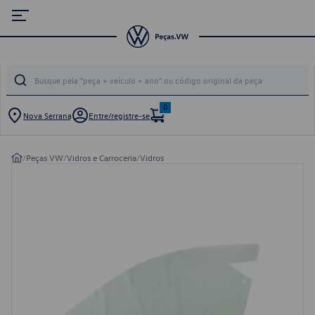
0
Nova Serrana
Entre/registre-se
/
Peças VW
/
Vidros e Carroceria
/
Vidros