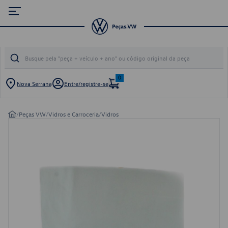
0
Nova Serrana
Entre/registre-se
/
Peças VW
/
Vidros e Carroceria
/
Vidros