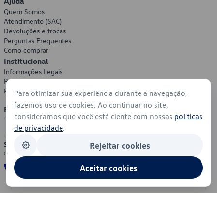
Ajuda
Quem Somos
Atendimento (SAC)
Devoluções e trocas
Perguntas Frequentes
Como comprar
Institucional
Informações Legais
Política de Privacidade
Política de Cookies
Para otimizar sua experiência durante a navegação,
fazemos uso de cookies. Ao continuar no site,
Formas de Pagamento
consideramos que você está ciente com nossas
políticas
de privacidade
.
Segurança
Rejeitar cookies
Aceitar cookies
© 2026 - Volkswagen do Brasil - Todos os direitos reservados