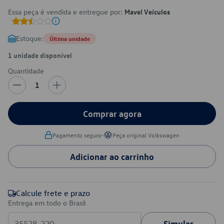
Essa peça é vendida e entregue por:
Mavel Veículos
Estoque:
Última unidade
1 unidade disponível
Quantidade
1
Comprar agora
•
Pagamento seguro
Peça original Volkswagen
Adicionar ao carrinho
Calcule frete e prazo
Entrega em todo o Brasil
Simular