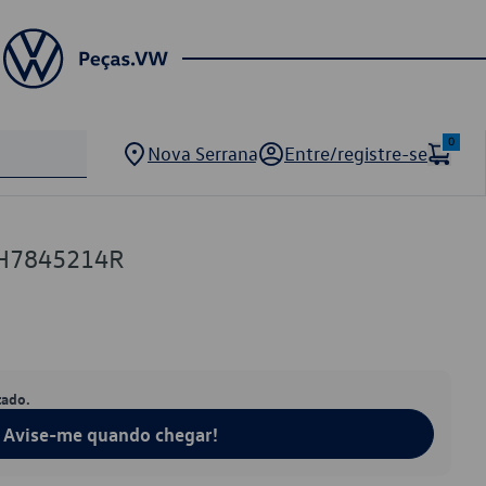
0
Nova Serrana
Entre/registre-se
2H7845214R
tado.
Avise-me quando chegar!