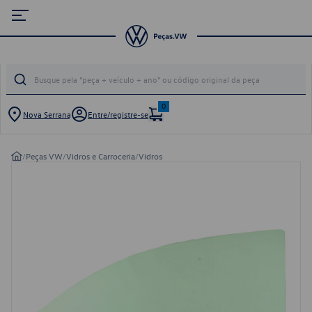
0
Nova Serrana
Entre/registre-se
/
Peças VW
/
Vidros e Carroceria
/
Vidros