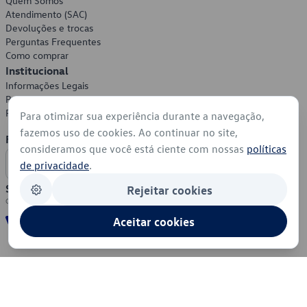
Quem Somos
Atendimento (SAC)
Devoluções e trocas
Perguntas Frequentes
Como comprar
Institucional
Informações Legais
Política de Privacidade
Política de Cookies
Para otimizar sua experiência durante a navegação,
fazemos uso de cookies. Ao continuar no site,
Formas de Pagamento
consideramos que você está ciente com nossas
políticas
de privacidade
.
Segurança
Rejeitar cookies
Aceitar cookies
© 2026 - Volkswagen do Brasil - Todos os direitos reservados