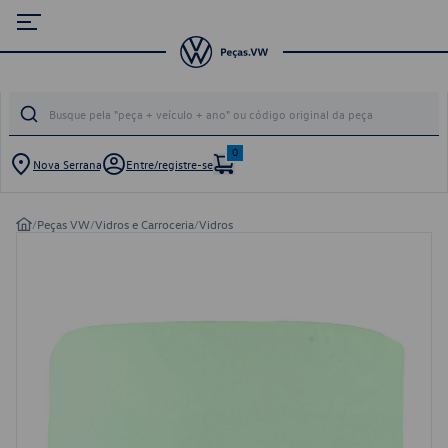
0
Nova Serrana
Entre/registre-se
/
Peças VW
/
Vidros e Carroceria
/
Vidros