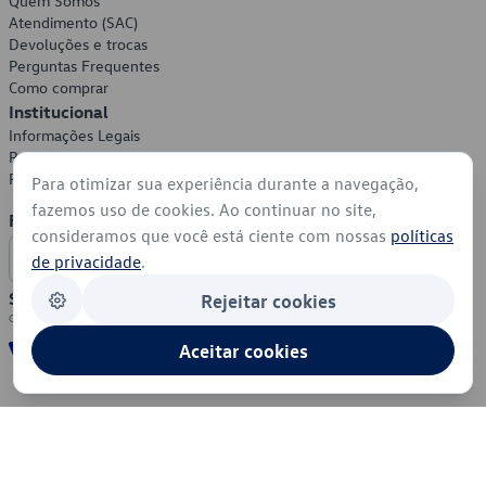
Quem Somos
Atendimento (SAC)
Devoluções e trocas
Perguntas Frequentes
Como comprar
Institucional
Informações Legais
Política de Privacidade
Política de Cookies
Para otimizar sua experiência durante a navegação,
fazemos uso de cookies. Ao continuar no site,
Formas de Pagamento
consideramos que você está ciente com nossas
políticas
de privacidade
.
Segurança
Rejeitar cookies
Aceitar cookies
© 2026 - Volkswagen do Brasil - Todos os direitos reservados