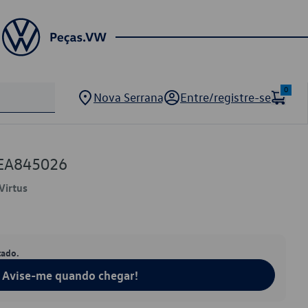
0
Nova Serrana
Entre/registre-se
6EA845026
Virtus
tado.
Avise-me quando chegar!