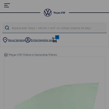
0
Nova Serrana
Entre/registre-se
/
Peças VW
/
Vidros e Carroceria
/
Vidros