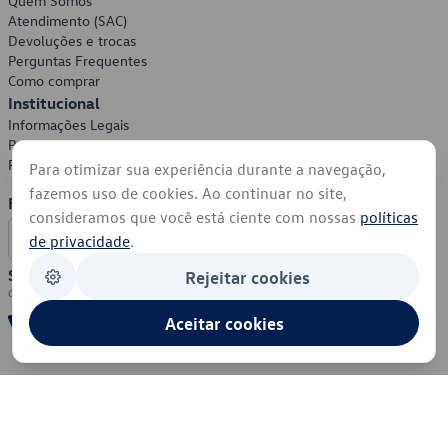
Quem Somos
Atendimento (SAC)
Devoluções e trocas
Perguntas Frequentes
Como comprar
Institucional
Informações Legais
Política de Privacidade
Política de Cookies
Para otimizar sua experiência durante a navegação,
fazemos uso de cookies. Ao continuar no site,
Formas de Pagamento
consideramos que você está ciente com nossas
políticas
de privacidade
.
Segurança
Rejeitar cookies
Aceitar cookies
© 2026 - Volkswagen do Brasil - Todos os direitos reservados