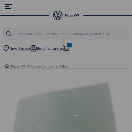
0
Nova Serrana
Entre/registre-se
/
Peças VW
/
Vidros e Carroceria
/
Vidros