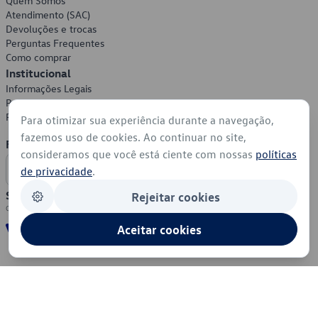
Quem Somos
Atendimento (SAC)
Devoluções e trocas
Perguntas Frequentes
Como comprar
Institucional
Informações Legais
Política de Privacidade
Política de Cookies
Para otimizar sua experiência durante a navegação,
fazemos uso de cookies. Ao continuar no site,
Formas de Pagamento
consideramos que você está ciente com nossas
políticas
de privacidade
.
Segurança
Rejeitar cookies
Aceitar cookies
© 2026 - Volkswagen do Brasil - Todos os direitos reservados