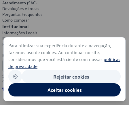
Atendimento (SAC)
Devoluções e trocas
Perguntas Frequentes
Como comprar
Institucional
Informações Legais
Política de Privacidade
Política de Cookies
Para otimizar sua experiência durante a navegação,
fazemos uso de cookies. Ao continuar no site,
Formas de Pagamento
consideramos que você está ciente com nossas
políticas
de privacidade
.
Segurança
Rejeitar cookies
Aceitar cookies
© 2026 - Volkswagen do Brasil - Todos os direitos reservados