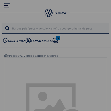
0
Nova Serrana
Entre/registre-se
/
Peças VW
/
Vidros e Carroceria
/
Vidros