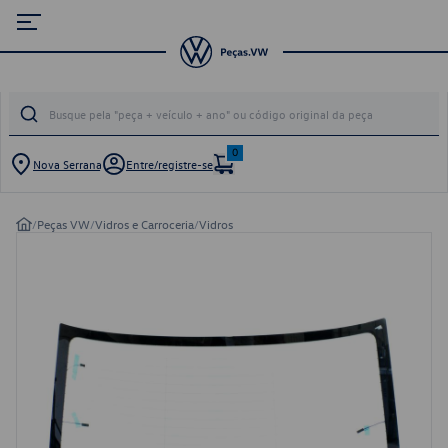
0
Nova Serrana
Entre/registre-se
/
Peças VW
/
Vidros e Carroceria
/
Vidros