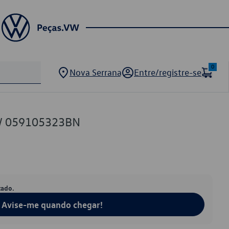
0
Nova Serrana
Entre/registre-se
VW 059105323BN
tado.
Avise-me quando chegar!