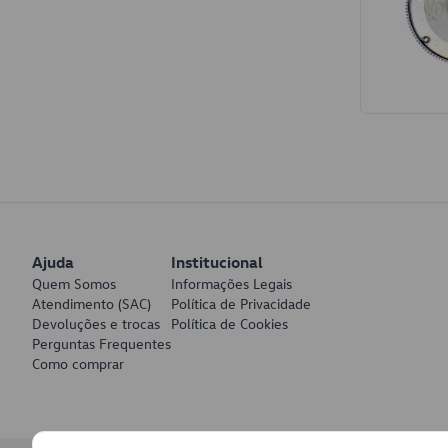
Interior
Tapetes
Espumas de Banco
Armações de Banco
Volantes de Direção
Cintos de Segurança
Encostos de Cabeça
Ajuda
Institucional
Alças de Segurança de Teto
Quem Somos
Informações Legais
Revestimentos de Porta
Atendimento (SAC)
Política de Privacidade
Devoluções e trocas
Política de Cookies
Fechos de Cinto de Segurança
Perguntas Frequentes
Como comprar
Porta-objetos
Manivelas de Janela
Vidros e Carroceria