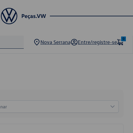
0
Nova Serrana
Entre/registre-se
onar