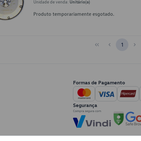
Unidade de venda:
Unitário(a)
Produto temporariamente esgotado.
1
Formas de Pagamento
Segurança