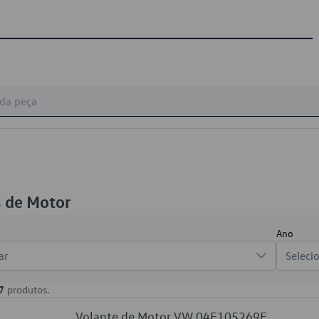
s de Motor
Ano
ar
Seleci
7
produtos.
Volante de Motor VW 04E105269E