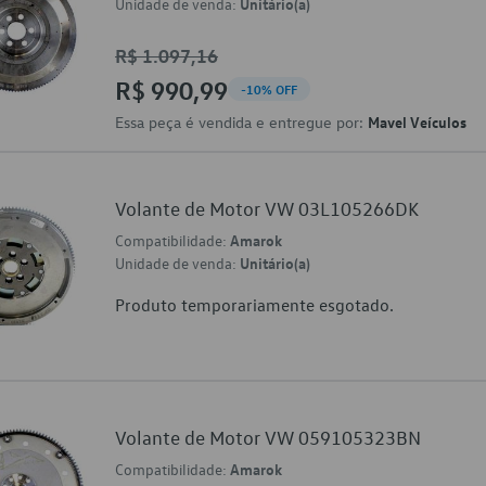
Unidade de venda:
Unitário(a)
R$ 1.097,16
R$ 990,99
-10% OFF
Essa peça é vendida e entregue por:
Mavel Veículos
Volante de Motor VW 03L105266DK
Compatibilidade:
Amarok
Unidade de venda:
Unitário(a)
Produto temporariamente esgotado.
Volante de Motor VW 059105323BN
Compatibilidade:
Amarok