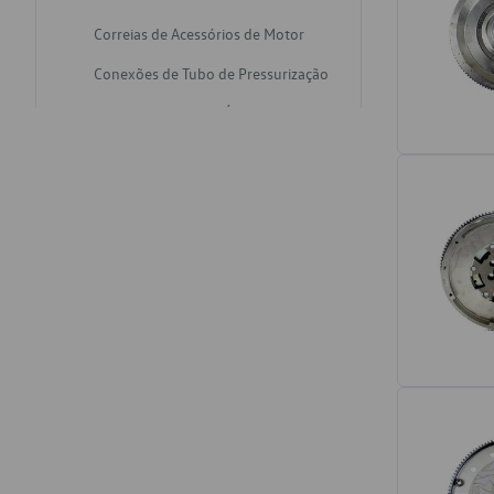
Correias de Acessórios de Motor
Conexões de Tubo de Pressurização
Varetas de Nivel de Óleo
Catalisadores de Escapamento
Freios
Discos de Freio
Juntas de Bomba de Vácuo
Mangueiras de Vácuo de Servo
Tubos de Freio
Pratos de Disco de Freio
Travas de Pastilha de Freio
Fluídos de Freio