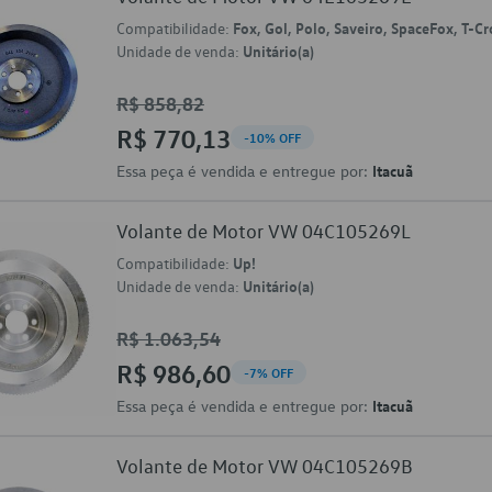
Compatibilidade:
Fox, Gol, Polo, Saveiro, SpaceFox, T-Cr
Unidade de venda:
Unitário(a)
R$ 858,82
R$ 770,13
-10% OFF
Essa peça é vendida e entregue por:
Itacuã
Volante de Motor VW 04C105269L
Compatibilidade:
Up!
Unidade de venda:
Unitário(a)
R$ 1.063,54
R$ 986,60
-7% OFF
Essa peça é vendida e entregue por:
Itacuã
Volante de Motor VW 04C105269B