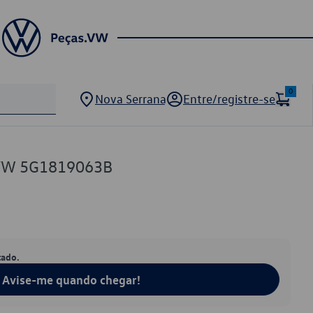
0
Nova Serrana
Entre/registre-se
 VW 5G1819063B
tado.
Avise-me quando chegar!