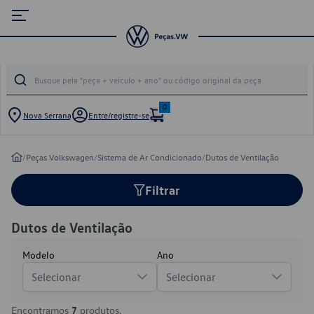
0
Nova Serrana
Entre/registre-se
/
Peças Volkswagen
/
Sistema de Ar Condicionado
/
Dutos de Ventilação
Filtrar
Dutos de Ventilação
Modelo
Ano
Selecionar
Selecionar
Encontramos
7
produtos.