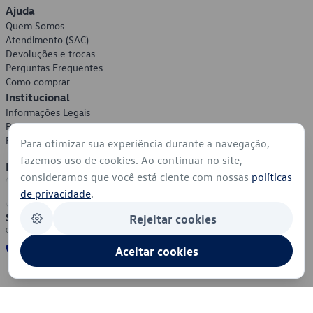
Ajuda
Quem Somos
Atendimento (SAC)
Devoluções e trocas
Perguntas Frequentes
Como comprar
Institucional
Informações Legais
Política de Privacidade
Política de Cookies
Para otimizar sua experiência durante a navegação,
fazemos uso de cookies. Ao continuar no site,
Formas de Pagamento
consideramos que você está ciente com nossas
políticas
de privacidade
.
Segurança
Rejeitar cookies
Aceitar cookies