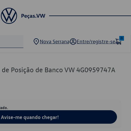
0
Nova Serrana
Entre/registre-se
te de Posição de Banco VW 4G0959747A
tado.
Avise-me quando chegar!