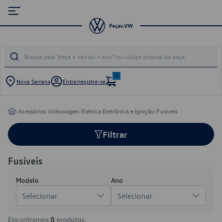
0
Nova Serrana
Entre/registre-se
/
Acessórios Volkswagen
/
Elétrica Eletrônica e Ignição
/
Fusiveis
Filtrar
Fusiveis
Modelo
Ano
Selecionar
Selecionar
Encontramos
0
produtos.