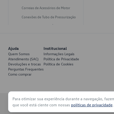
Correias de Acessórios de Motor
Conexões de Tubo de Pressurização
Varetas de Nivel de Óleo
Catalisadores de Escapamento
Freios
Ajuda
Institucional
Discos de Freio
Quem Somos
Informações Legais
Atendimento (SAC)
Política de Privacidade
Juntas de Bomba de Vácuo
Devoluções e trocas
Política de Cookies
Perguntas Frequentes
Mangueiras de Vácuo de Servo
Como comprar
Tubos de Freio
Pratos de Disco de Freio
Para otimizar sua experiência durante a navegação, faze
Travas de Pastilha de Freio
© 2026 - Volkswagen do Brasil - Todos os direitos reservados
que você está ciente com nossas
políticas de privacidade
.
Fluídos de Freio