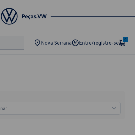
0
Nova Serrana
Entre/registre-se
onar