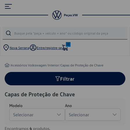
0
Nova Serrana
Entre/registre-se
/
Acessórios Volkswagen
/
Interior
/
Capas de Proteção de Chave
Filtrar
Capas de Proteção de Chave
Modelo
Ano
Selecionar
Selecionar
Encontramos
4
produtos.