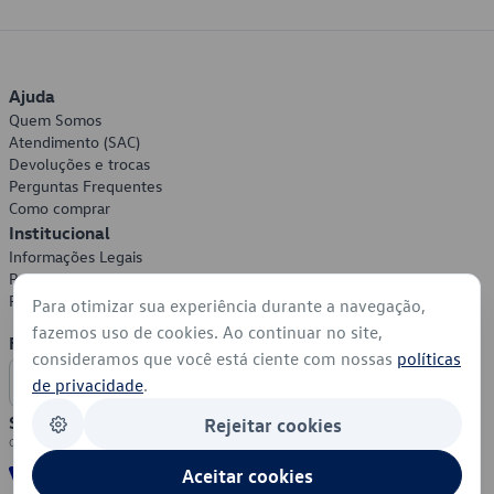
Ajuda
Quem Somos
Atendimento (SAC)
Devoluções e trocas
Perguntas Frequentes
Como comprar
Institucional
Informações Legais
Política de Privacidade
Política de Cookies
Para otimizar sua experiência durante a navegação,
fazemos uso de cookies. Ao continuar no site,
Formas de Pagamento
consideramos que você está ciente com nossas
políticas
de privacidade
.
Segurança
Rejeitar cookies
Aceitar cookies