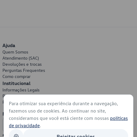
Ajuda
Quem Somos
Atendimento (SAC)
Devoluções e trocas
Perguntas Frequentes
Como comprar
Institucional
Informações Legais
Política de Privacidade
Política de Cookies
Para otimizar sua experiência durante a navegação,
fazemos uso de cookies. Ao continuar no site,
Formas de Pagamento
consideramos que você está ciente com nossas
políticas
de privacidade
.
Segurança
Rejeitar cookies