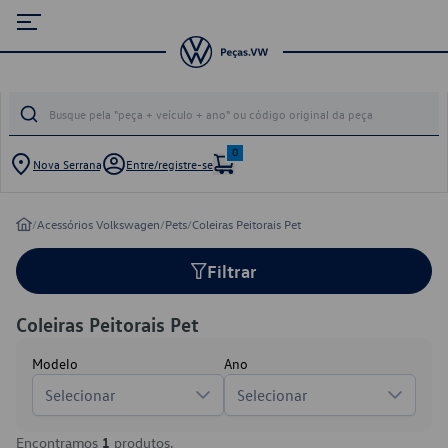
0
Nova Serrana
Entre/registre-se
/
Acessórios Volkswagen
/
Pets
/
Coleiras Peitorais Pet
Filtrar
Coleiras Peitorais Pet
Modelo
Ano
Selecionar
Selecionar
Encontramos
1
produtos.