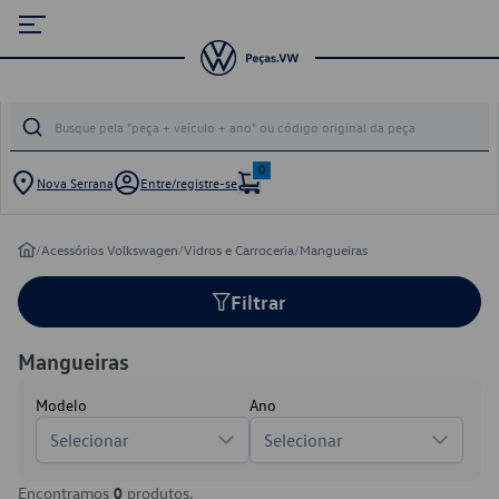
0
Nova Serrana
Entre/registre-se
/
Acessórios Volkswagen
/
Vidros e Carroceria
/
Mangueiras
Filtrar
Mangueiras
Modelo
Ano
Selecionar
Selecionar
Encontramos
0
produtos.