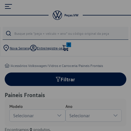
0
Nova Serrana
Entre/registre-se
/
Acessórios Volkswagen
/
Vidros e Carroceria
/
Paineis Frontais
Filtrar
Paineis Frontais
Modelo
Ano
Selecionar
Selecionar
Encontramos
0
produtos.