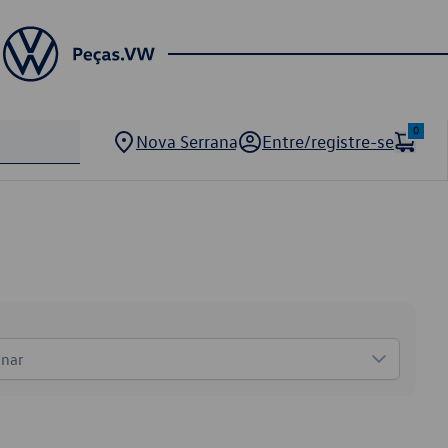
0
Nova Serrana
Entre/registre-se
onar