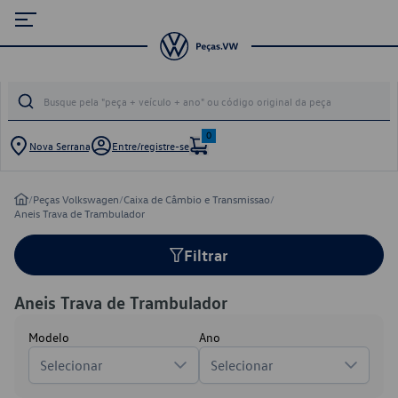
0
Nova Serrana
Entre/registre-se
/
Peças Volkswagen
/
Caixa de Câmbio e Transmissao
/
Aneis Trava de Trambulador
Filtrar
Aneis Trava de Trambulador
Modelo
Ano
Selecionar
Selecionar