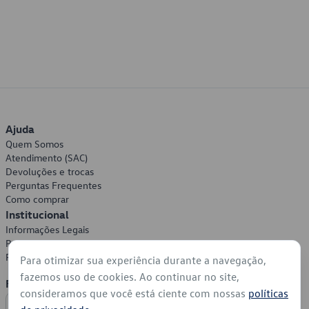
Ajuda
Quem Somos
Atendimento (SAC)
Devoluções e trocas
Perguntas Frequentes
Como comprar
Institucional
Informações Legais
Política de Privacidade
Política de Cookies
Para otimizar sua experiência durante a navegação,
fazemos uso de cookies. Ao continuar no site,
Formas de Pagamento
consideramos que você está ciente com nossas
políticas