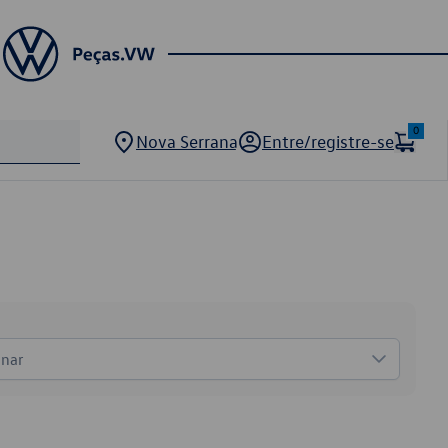
0
Nova Serrana
Entre/registre-se
onar