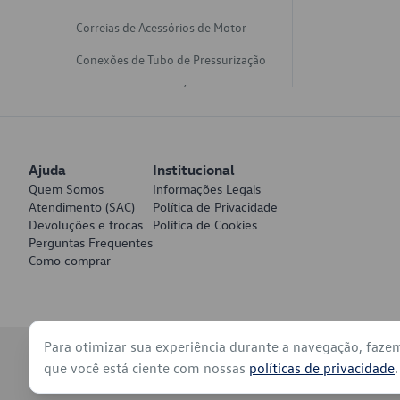
Correias de Acessórios de Motor
Conexões de Tubo de Pressurização
Varetas de Nivel de Óleo
Catalisadores de Escapamento
Freios
Ajuda
Institucional
Discos de Freio
Quem Somos
Informações Legais
Atendimento (SAC)
Política de Privacidade
Juntas de Bomba de Vácuo
Devoluções e trocas
Política de Cookies
Perguntas Frequentes
Mangueiras de Vácuo de Servo
Como comprar
Tubos de Freio
Pratos de Disco de Freio
Para otimizar sua experiência durante a navegação, faze
Travas de Pastilha de Freio
© 2026 - Volkswagen do Brasil - Todos os direitos reservados
que você está ciente com nossas
políticas de privacidade
.
Fluídos de Freio