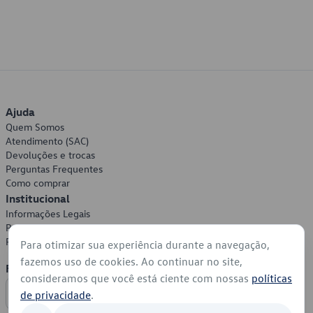
Ajuda
Quem Somos
Atendimento (SAC)
Devoluções e trocas
Perguntas Frequentes
Como comprar
Institucional
Informações Legais
Política de Privacidade
Política de Cookies
Para otimizar sua experiência durante a navegação,
fazemos uso de cookies. Ao continuar no site,
Formas de Pagamento
consideramos que você está ciente com nossas
políticas
de privacidade
.