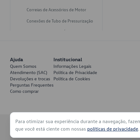
Correias de Acessórios de Motor
Conexões de Tubo de Pressurização
Varetas de Nivel de Óleo
Catalisadores de Escapamento
Freios
Ajuda
Institucional
Discos de Freio
Quem Somos
Informações Legais
Atendimento (SAC)
Política de Privacidade
Juntas de Bomba de Vácuo
Devoluções e trocas
Política de Cookies
Perguntas Frequentes
Mangueiras de Vácuo de Servo
Como comprar
Tubos de Freio
Pratos de Disco de Freio
Para otimizar sua experiência durante a navegação, faze
Travas de Pastilha de Freio
© 2026 - Volkswagen do Brasil - Todos os direitos reservados
que você está ciente com nossas
políticas de privacidade
.
Fluídos de Freio