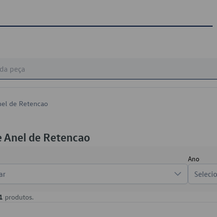
nel de Retencao
 Anel de Retencao
Ano
ar
Seleci
1
produtos.