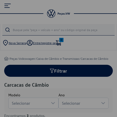
0
Nova Serrana
Entre/registre-se
/
Peças Volkswagen
/
Caixa de Câmbio e Transmissao
/
Carcacas de Câmbio
Filtrar
Carcacas de Câmbio
Modelo
Ano
Selecionar
Selecionar
Encontramos
3
produtos.