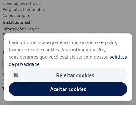
Devoluções e trocas
Perguntas Frequentes
Como comprar
Institucional
Informações Legais
Política de Privacidade
Política de Cookies
Para otimizar sua experiência durante a navegação,
fazemos uso de cookies. Ao continuar no site,
Formas de Pagamento
consideramos que você está ciente com nossas
políticas
de privacidade
.
Segurança
Rejeitar cookies
Aceitar cookies
© 2026 - Volkswagen do Brasil - Todos os direitos reservados