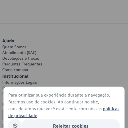
Ajuda
Quem Somos
Atendimento (SAC)
Devoluções e trocas
Perguntas Frequentes
Como comprar
Institucional
Informações Legais
Política de Privacidade
Política de Cookies
Para otimizar sua experiência durante a navegação,
fazemos uso de cookies. Ao continuar no site,
Formas de Pagamento
consideramos que você está ciente com nossas
políticas
de privacidade
.
Segurança
Rejeitar cookies