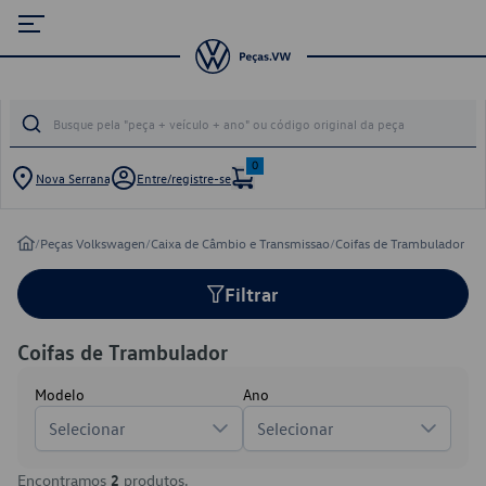
0
Nova Serrana
Entre/registre-se
/
Peças Volkswagen
/
Caixa de Câmbio e Transmissao
/
Coifas de Trambulador
Filtrar
Coifas de Trambulador
Modelo
Ano
Selecionar
Selecionar
Encontramos
2
produtos.