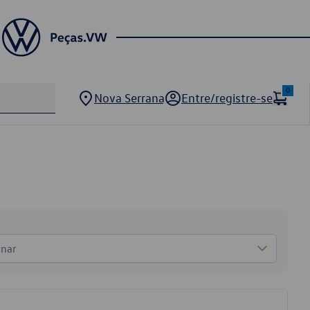
0
Nova Serrana
Entre/registre-se
onar