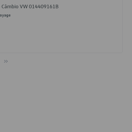
a de Câmbio VW 014409161B
Voyage