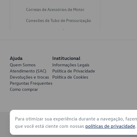
Correias de Acessórios de Motor
Conexões de Tubo de Pressurização
Varetas de Nivel de Óleo
Catalisadores de Escapamento
Freios
Ajuda
Institucional
Discos de Freio
Quem Somos
Informações Legais
Atendimento (SAC)
Política de Privacidade
Juntas de Bomba de Vácuo
Devoluções e trocas
Política de Cookies
Perguntas Frequentes
Mangueiras de Vácuo de Servo
Como comprar
Tubos de Freio
Pratos de Disco de Freio
Para otimizar sua experiência durante a navegação, faze
Travas de Pastilha de Freio
© 2026 - Volkswagen do Brasil - Todos os direitos reservados
que você está ciente com nossas
políticas de privacidade
.
Fluídos de Freio