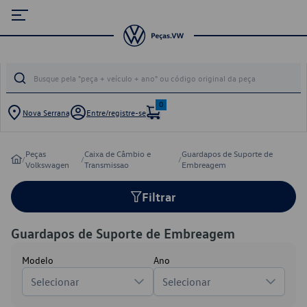
0
Nova Serrana
Entre/registre-se
Peças
Caixa de Câmbio e
Guardapos de Suporte de
/
/
/
Volkswagen
Transmissao
Embreagem
Filtrar
Guardapos de Suporte de Embreagem
Modelo
Ano
Selecionar
Selecionar