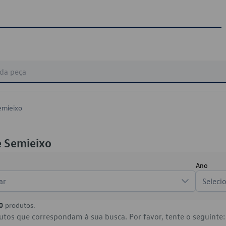
emieixo
e Semieixo
Ano
ar
Seleci
0
produtos.
tos que correspondam à sua busca. Por favor, tente o seguinte: