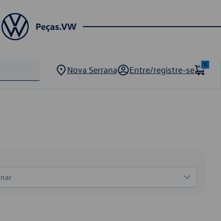
0
Nova Serrana
Entre/registre-se
onar