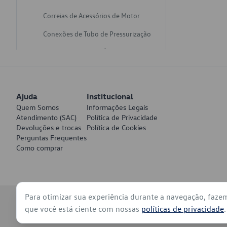
Correias de Acessórios de Motor
Conexões de Tubo de Pressurização
Varetas de Nivel de Óleo
Catalisadores de Escapamento
Freios
Ajuda
Institucional
Discos de Freio
Quem Somos
Informações Legais
Atendimento (SAC)
Política de Privacidade
Juntas de Bomba de Vácuo
Devoluções e trocas
Política de Cookies
Perguntas Frequentes
Mangueiras de Vácuo de Servo
Como comprar
Tubos de Freio
Pratos de Disco de Freio
Para otimizar sua experiência durante a navegação, faze
Travas de Pastilha de Freio
© 2026 - Volkswagen do Brasil - Todos os direitos reservados
que você está ciente com nossas
políticas de privacidade
.
Fluídos de Freio