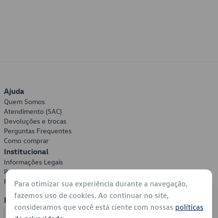
Ajuda
Quem Somos
Atendimento (SAC)
Devoluções e trocas
Perguntas Frequentes
Como comprar
Institucional
Informações Legais
Política de Privacidade
Política de Cookies
Para otimizar sua experiência durante a navegação,
fazemos uso de cookies. Ao continuar no site,
Formas de Pagamento
consideramos que você está ciente com nossas
políticas