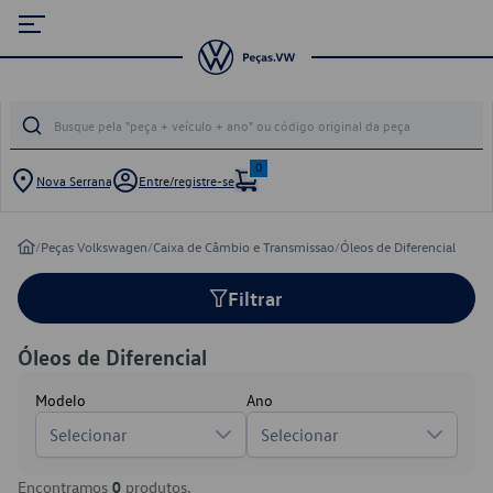
0
Nova Serrana
Entre/registre-se
/
Peças Volkswagen
/
Caixa de Câmbio e Transmissao
/
Óleos de Diferencial
Filtrar
Óleos de Diferencial
Modelo
Ano
Selecionar
Selecionar
Encontramos
0
produtos.