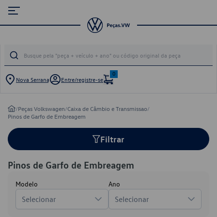
0
Nova Serrana
Entre/registre-se
/
Peças Volkswagen
/
Caixa de Câmbio e Transmissao
/
Pinos de Garfo de Embreagem
Filtrar
Pinos de Garfo de Embreagem
Modelo
Ano
Selecionar
Selecionar