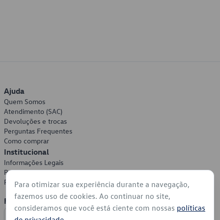
Ajuda
Quem Somos
Atendimento (SAC)
Devoluções e trocas
Perguntas Frequentes
Como comprar
Institucional
Informações Legais
Política de Privacidade
Política de Cookies
Para otimizar sua experiência durante a navegação,
fazemos uso de cookies. Ao continuar no site,
Formas de Pagamento
consideramos que você está ciente com nossas
políticas
de privacidade
.