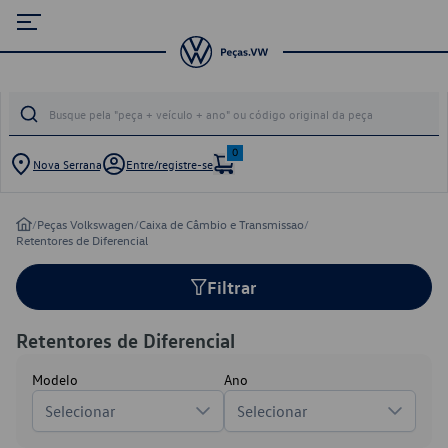
0
Nova Serrana
Entre/registre-se
/
Peças Volkswagen
/
Caixa de Câmbio e Transmissao
/
Retentores de Diferencial
Filtrar
Retentores de Diferencial
Modelo
Ano
Selecionar
Selecionar