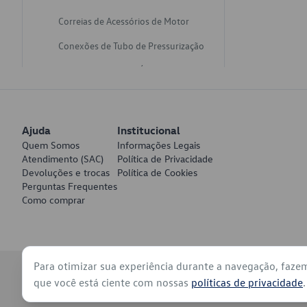
Correias de Acessórios de Motor
Conexões de Tubo de Pressurização
Varetas de Nivel de Óleo
Catalisadores de Escapamento
Freios
Ajuda
Institucional
Discos de Freio
Quem Somos
Informações Legais
Atendimento (SAC)
Política de Privacidade
Juntas de Bomba de Vácuo
Devoluções e trocas
Política de Cookies
Perguntas Frequentes
Mangueiras de Vácuo de Servo
Como comprar
Tubos de Freio
Pratos de Disco de Freio
Para otimizar sua experiência durante a navegação, faze
Travas de Pastilha de Freio
© 2026 - Volkswagen do Brasil - Todos os direitos reservados
que você está ciente com nossas
políticas de privacidade
.
Fluídos de Freio