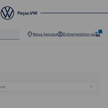
0
Nova Serrana
Entre/registre-se
onar