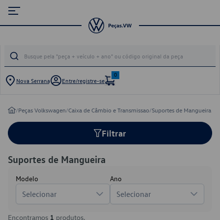
0
Nova Serrana
Entre/registre-se
/
Peças Volkswagen
/
Caixa de Câmbio e Transmissao
/
Suportes de Mangueira
Filtrar
Suportes de Mangueira
Modelo
Ano
Selecionar
Selecionar
Encontramos
1
produtos.