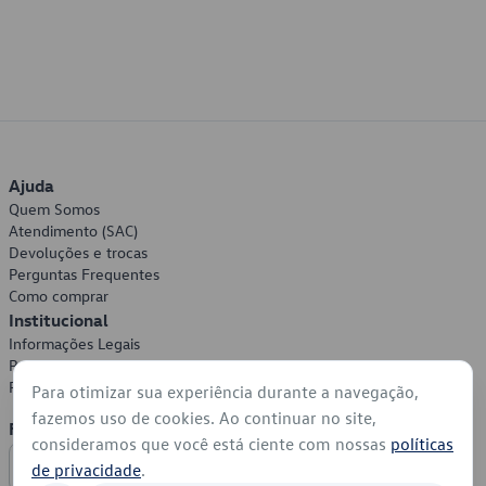
Ajuda
Quem Somos
Atendimento (SAC)
Devoluções e trocas
Perguntas Frequentes
Como comprar
Institucional
Informações Legais
Política de Privacidade
Política de Cookies
Para otimizar sua experiência durante a navegação,
fazemos uso de cookies. Ao continuar no site,
Formas de Pagamento
consideramos que você está ciente com nossas
políticas
de privacidade
.