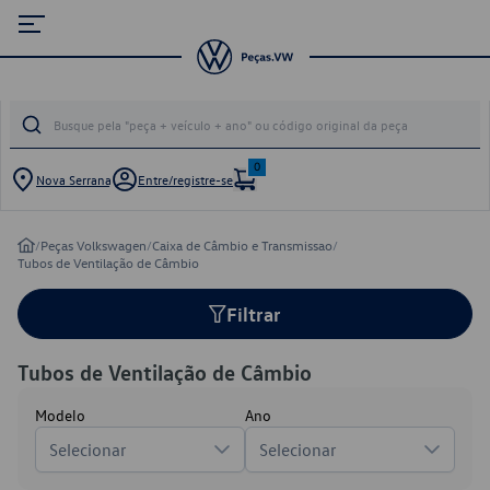
0
Nova Serrana
Entre/registre-se
/
Peças Volkswagen
/
Caixa de Câmbio e Transmissao
/
Tubos de Ventilação de Câmbio
Filtrar
Tubos de Ventilação de Câmbio
Modelo
Ano
Selecionar
Selecionar