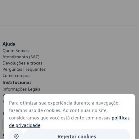
Ajuda
Quem Somos
Atendimento (SAC)
Devoluções e trocas
Perguntas Frequentes
Como comprar
Institucional
Informações Legais
Política de Privacidade
Política de Cookies
Para otimizar sua experiência durante a navegação,
fazemos uso de cookies. Ao continuar no site,
Formas de Pagamento
consideramos que você está ciente com nossas
políticas
de privacidade
.
Segurança
Rejeitar cookies