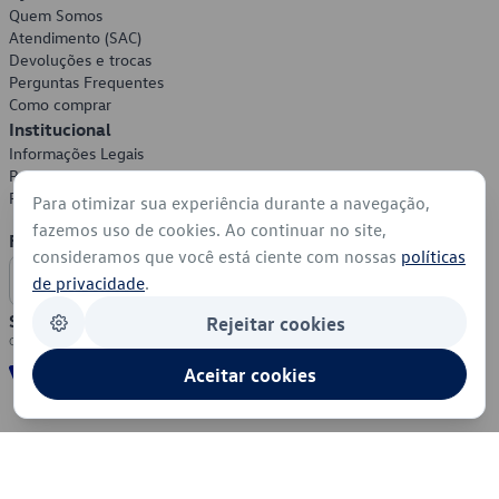
Quem Somos
Atendimento (SAC)
Devoluções e trocas
Perguntas Frequentes
Como comprar
Institucional
Informações Legais
Política de Privacidade
Política de Cookies
Para otimizar sua experiência durante a navegação,
fazemos uso de cookies. Ao continuar no site,
Formas de Pagamento
consideramos que você está ciente com nossas
políticas
de privacidade
.
Segurança
Rejeitar cookies
Aceitar cookies
© 2026 - Volkswagen do Brasil - Todos os direitos reservados