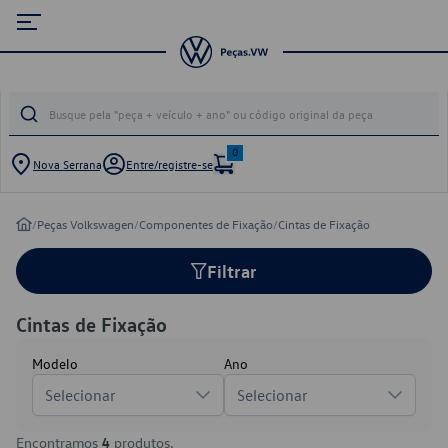
0
Nova Serrana
Entre/registre-se
/
Peças Volkswagen
/
Componentes de Fixação
/
Cintas de Fixação
Filtrar
Cintas de Fixação
Modelo
Ano
Selecionar
Selecionar
Encontramos
4
produtos.