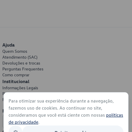
Ajuda
Quem Somos
Atendimento (SAC)
Devoluções e trocas
Perguntas Frequentes
Como comprar
Institucional
Informações Legais
Política de Privacidade
Política de Cookies
Para otimizar sua experiência durante a navegação,
fazemos uso de cookies. Ao continuar no site,
Formas de Pagamento
consideramos que você está ciente com nossas
políticas
de privacidade
.