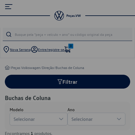
0
Nova Serrana
Entre/registre-se
/
Peças Volkswagen
/
Direção
/
Buchas de Coluna
Filtrar
Buchas de Coluna
Modelo
Ano
Selecionar
Selecionar
Encontramos
1
produtos.