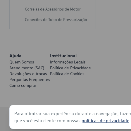
Correias de Acessórios de Motor
Conexões de Tubo de Pressurização
Varetas de Nivel de Óleo
Catalisadores de Escapamento
Freios
Ajuda
Institucional
Discos de Freio
Quem Somos
Informações Legais
Atendimento (SAC)
Política de Privacidade
Juntas de Bomba de Vácuo
Devoluções e trocas
Política de Cookies
Perguntas Frequentes
Mangueiras de Vácuo de Servo
Como comprar
Tubos de Freio
Pratos de Disco de Freio
Para otimizar sua experiência durante a navegação, faze
Travas de Pastilha de Freio
© 2026 - Volkswagen do Brasil - Todos os direitos reservados
que você está ciente com nossas
políticas de privacidade
.
Fluídos de Freio