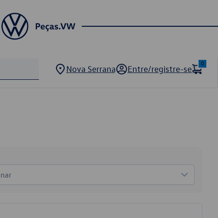
0
Nova Serrana
Entre/registre-se
onar