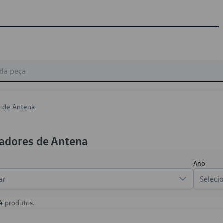
s de Antena
adores de Antena
Ano
ar
Seleci
4
produtos.