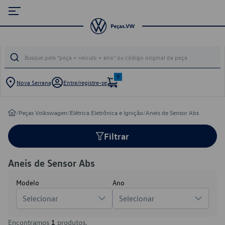
0
Nova Serrana
Entre/registre-se
/
Peças Volkswagen
/
Elétrica Eletrônica e Ignição
/
Aneis de Sensor Abs
Filtrar
Aneis de Sensor Abs
Modelo
Ano
Selecionar
Selecionar
Encontramos
1
produtos.