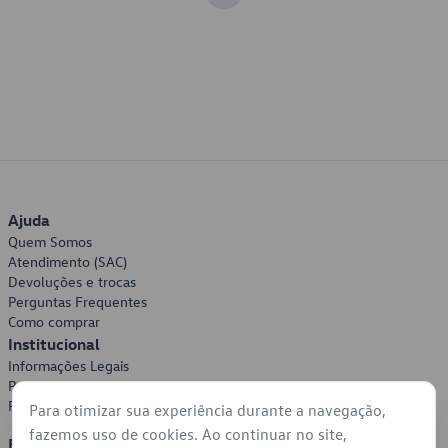
Ajuda
Quem Somos
Atendimento (SAC)
Devoluções e trocas
Perguntas Frequentes
Como comprar
Institucional
Informações Legais
Política de Privacidade
Política de Cookies
Para otimizar sua experiência durante a navegação,
fazemos uso de cookies. Ao continuar no site,
Formas de Pagamento