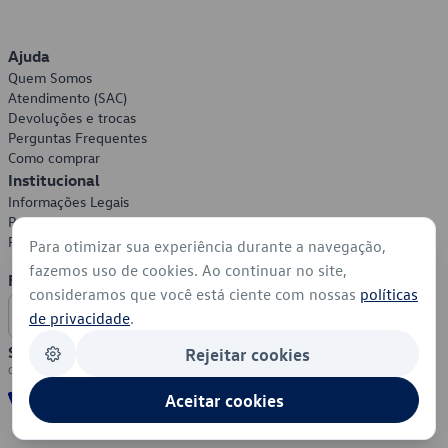
Ajuda
Quem Somos
Atendimento (SAC)
Devoluções e trocas
Perguntas Frequentes
Como comprar
Institucional
Informações Legais
Política de Privacidade
Política de Cookies
Para otimizar sua experiência durante a navegação,
fazemos uso de cookies. Ao continuar no site,
Formas de Pagamento
consideramos que você está ciente com nossas
políticas
de privacidade
.
Segurança
Rejeitar cookies
Aceitar cookies